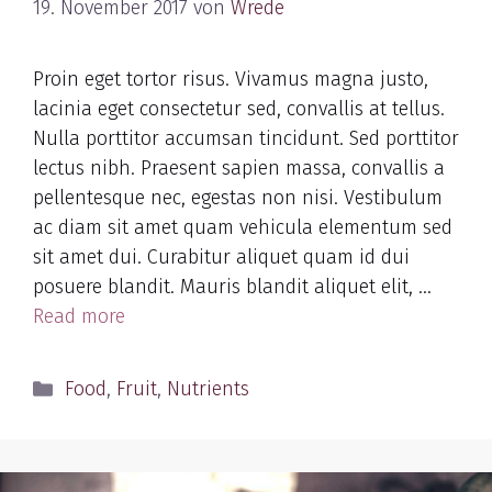
19. November 2017
von
Wrede
Proin eget tortor risus. Vivamus magna justo,
lacinia eget consectetur sed, convallis at tellus.
Nulla porttitor accumsan tincidunt. Sed porttitor
lectus nibh. Praesent sapien massa, convallis a
pellentesque nec, egestas non nisi. Vestibulum
ac diam sit amet quam vehicula elementum sed
sit amet dui. Curabitur aliquet quam id dui
posuere blandit. Mauris blandit aliquet elit, …
Read more
Kategorien
Food
,
Fruit
,
Nutrients