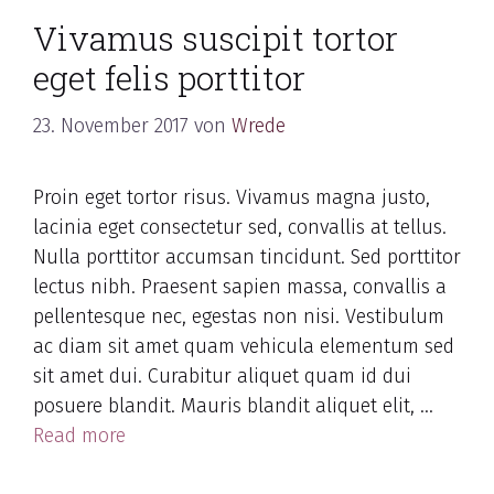
Vivamus suscipit tortor
eget felis porttitor
23. November 2017
von
Wrede
Proin eget tortor risus. Vivamus magna justo,
lacinia eget consectetur sed, convallis at tellus.
Nulla porttitor accumsan tincidunt. Sed porttitor
lectus nibh. Praesent sapien massa, convallis a
pellentesque nec, egestas non nisi. Vestibulum
ac diam sit amet quam vehicula elementum sed
sit amet dui. Curabitur aliquet quam id dui
posuere blandit. Mauris blandit aliquet elit, …
Read more