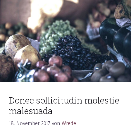
Donec sollicitudin molestie
malesuada
18. November 2017
von
Wrede